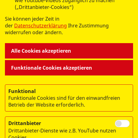
wie Youtube-Videos zugänglich zu machen
(„Drittanbieter-Cookies“)
Sie können jeder Zeit in
UNSERE ANGEBOTE
der
Datenschutzerklärung
Ihre Zustimmung
widerrufen oder ändern.
ASB MITTEN DRIN
Alle Cookies akzeptieren
WIR ÜBER UNS
Funktionale Cookies akzeptieren
Funktional
Funktionale Cookies sind für den einwandfreien
Betrieb der Website erforderlich.
© 2026 ASB Landesverband Sachsen e.V.
Impressum
Drittanbieter
Datenschutz
Drittanbieter-Dienste wie z.B. YouTube nutzen
Cookies.