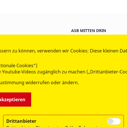
ASB MITTEN DRIN
rungsschutz
Elly Wunschente
eiter Samariter Jugend
ASB-Wünschewagen Sachse
ssern zu können, verwenden wir Cookies: Diese kleinen Da
nitätsdienst
Europamarathon
ligendienste
Sozial macht Schule
tionale Cookies“)
ie Youtube-Videos zugänglich zu machen („Drittanbieter-Co
Zustimmung widerrufen oder ändern.
 akzeptieren
Drittanbieter