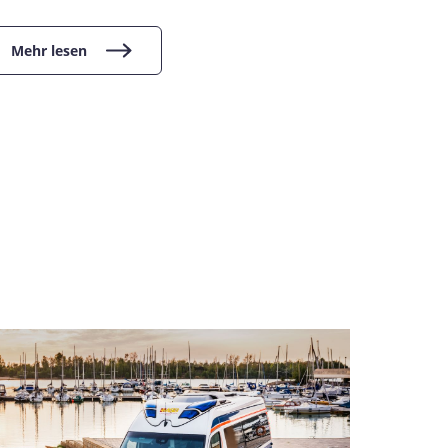
Erzgeb
Mehr lesen
Mehr l