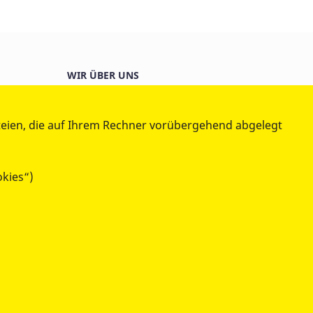
WIR ÜBER UNS
Vorstand
n
Landesgeschäftsstelle
teien, die auf Ihrem Rechner vorübergehend abgelegt
Satzung
Der ASB in Ihrer Nähe
Mitglieder
okies“)
Presse