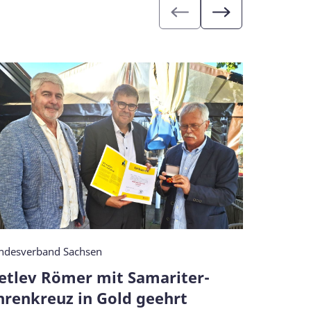
ndesverband Sachsen
Arbeiter-S
etlev Römer mit Samariter-
THE GR
hrenkreuz in Gold geehrt
Somme