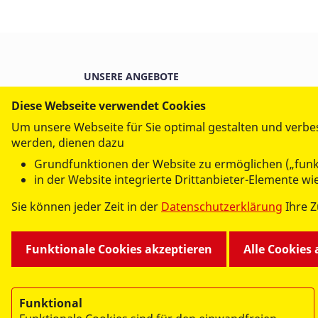
UNSERE ANGEBOTE
Diese Webseite verwendet Cookies
Altenhilfe
Bevölke
Kindertagesstätten
ASJ Arb
Um unsere Webseite für Sie optimal gestalten und verbe
Kinder, Jugend und Familie
Schulsa
werden, dienen dazu
Notfallvorsorge, Rettungsdienst
Freiwil
Grundfunktionen der Website zu ermöglichen („funk
in der Website integrierte Drittanbieter-Elemente w
Sie können jeder Zeit in der
Datenschutzerklärung
Ihre 
Funktionale Cookies akzeptieren
Alle Cookies
Funktional