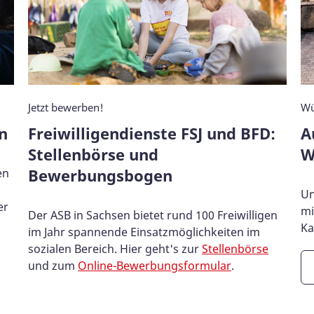
Jetzt bewerben!
Wü
n
Freiwilligendienste FSJ und BFD:
A
Stellenbörse und
W
Bewerbungsbogen
en
Un
er
mi
Der ASB in Sachsen bietet rund 100 Freiwilligen
Ka
im Jahr spannende Einsatzmöglichkeiten im
sozialen Bereich. Hier geht's zur
Stellenbörse
und zum
Online-Bewerbungsformular
.