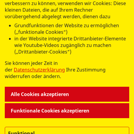
verbessern zu können, verwenden wir Cookies: Diese
kleinen Dateien, die auf Ihrem Rechner
vorübergehend abgelegt werden, dienen dazu
datenschutzkonform mit
Shariff
Grundfunktionen der Website zu ermöglichen
(„funktionale Cookies“)
in der Website integrierte Drittanbieter-Elemente
wie Youtube-Videos zugänglich zu machen
(„Drittanbieter-Cookies“)
Sie können jeder Zeit in
UNSERE ANGEBOTE
der
Datenschutzerklärung
Ihre Zustimmung
widerrufen oder ändern.
ASB MITTEN DRIN
Alle Cookies akzeptieren
WIR ÜBER UNS
Funktionale Cookies akzeptieren
Funktional