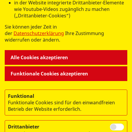
in der Website integrierte Drittanbieter-Elemente
wie Youtube-Videos zugänglich zu machen
(„Drittanbieter-Cookies“)
Sie können jeder Zeit in
UNSERE ANGEBOTE
der
Datenschutzerklärung
Ihre Zustimmung
widerrufen oder ändern.
ASB MITTEN DRIN
Alle Cookies akzeptieren
WIR ÜBER UNS
Funktionale Cookies akzeptieren
Funktional
Funktionale Cookies sind für den einwandfreien
Betrieb der Website erforderlich.
© 2026 ASB Landesverband Sachsen e.V.
Impressum
Drittanbieter
Datenschutz