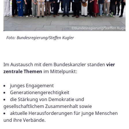
Foto: Bundesregierung/Steffen Kugler
Foto: Bundesregierung/Steffen Kugler
Foto: Bundesregierung/Steffen Kugler
Foto: Bundesregierung/Steffen Kugler
Im Austausch mit dem Bundeskanzler standen
vier
zentrale Themen
im Mittelpunkt:
junges Engagement
Generationengerechtigkeit
die Stärkung von Demokratie und
gesellschaftlichem Zusammenhalt sowie
aktuelle Herausforderungen für junge Menschen
und ihre Verbände.