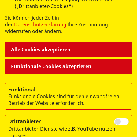
(„Drittanbieter-Cookies“)
Sie können jeder Zeit in
UNSERE ANGEBOTE
der
Datenschutzerklärung
Ihre Zustimmung
widerrufen oder ändern.
ASB MITTEN DRIN
Alle Cookies akzeptieren
WIR ÜBER UNS
Funktionale Cookies akzeptieren
Funktional
Funktionale Cookies sind für den einwandfreien
Betrieb der Website erforderlich.
© 2026 ASB Landesverband Sachsen e.V.
Impressum
Drittanbieter
Datenschutz
Drittanbieter-Dienste wie z.B. YouTube nutzen
Cookies.