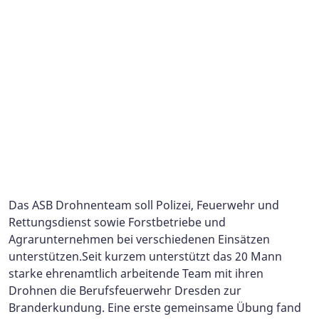
Albrecht Scheuermann, Referatsleiter
Sachsen: Er wünscht sich im Namen des gesamten
Messe vor Halle 4.
Katastropgenschutz ASB LV Sachsen.
Teams die Berücksichtigung der Drohnenstaffel im
Katastrophenschutzgesetz.
Sachsens Innenminister Prof. Roland Woeller fand die
Übertragung des Wärmebildes in den Einsatzwagen
spannend
Das ASB Drohnenteam soll Polizei, Feuerwehr und
Rettungsdienst
sowie Forstbetriebe und
Agrarunternehmen bei verschiedenen Einsätzen
unterstützen.
Seit kurzem unterstützt das 20 Mann
starke ehrenamtlich arbeitende Team mit ihren
Drohnen die Berufsfeuerwehr Dresden zur
Branderkundung. Eine erste gemeinsame Übung fand