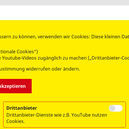
ssern zu können, verwenden wir Cookies: Diese kleinen Da
ASB MITTEN DRIN
tionale Cookies“)
ungsschutz
Elly Wunschente
ie Youtube-Videos zugänglich zu machen („Drittanbieter-Co
iter Samariter Jugend
ASB-Wünschewagen Sachsen
Zustimmung widerrufen oder ändern.
itätsdienst
Europamarathon
igendienste
Sozial macht Schule
 akzeptieren
Drittanbieter
Drittanbieter-Dienste wie z.B. YouTube nutzen
Cookies.