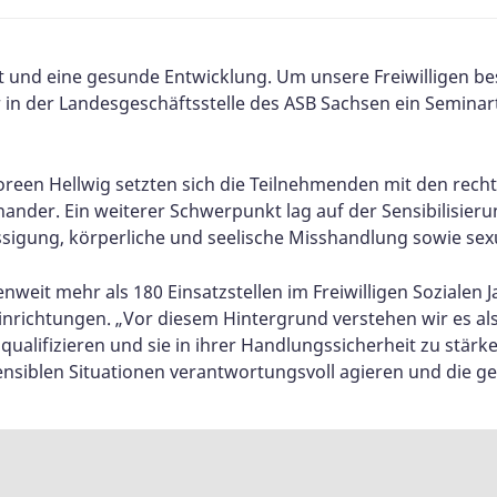
it und eine gesunde Entwicklung. Um unsere Freiwilligen be
ar in der Landesgeschäftsstelle des ASB Sachsen ein Semin
reen Hellwig setzten sich die Teilnehmenden mit den rech
ander. Ein weiterer Schwerpunkt lag auf der Sensibilisie
igung, körperliche und seelische Misshandlung sowie sexu
eit mehr als 180 Einsatzstellen im Freiwilligen Sozialen J
inrichtungen. „Vor diesem Hintergrund verstehen wir es als
u qualifizieren und sie in ihrer Handlungssicherheit zu stärk
n sensiblen Situationen verantwortungsvoll agieren und die 