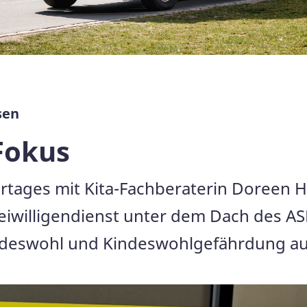
sen
Fokus
tages mit Kita-Fachberaterin Doreen He
reiwilligendienst unter dem Dach des AS
ndeswohl und Kindeswohlgefährdung au