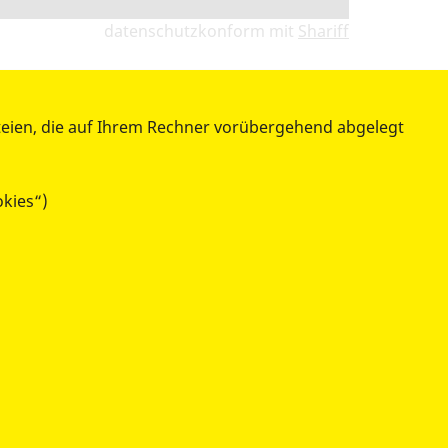
datenschutzkonform mit
Shariff
teien, die auf Ihrem Rechner vorübergehend abgelegt
WIR ÜBER UNS
Vorstand
okies“)
Landesgeschäftsstelle
Satzung
Der ASB in Ihrer Nähe
Mitglieder
Presse