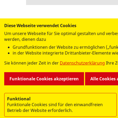
versenden
Diese Webseite verwendet Cookies
Um unsere Webseite für Sie optimal gestalten und verbe
werden, dienen dazu
UNSERE ANGEBOTE
Grundfunktionen der Website zu ermöglichen („funk
Altenhilfe
Bevölker
in der Website integrierte Drittanbieter-Elemente w
Kindertagesstätten
ASJ Arbe
Sie können jeder Zeit in der
Datenschutzerklärung
Ihre 
Kinder, Jugend und Familie
Schulsan
Notfallvorsorge, Rettungsdienst
Freiwill
Funktionale Cookies akzeptieren
Alle Cookies
Funktional
Funktionale Cookies sind für den einwandfreien
Betrieb der Website erforderlich.