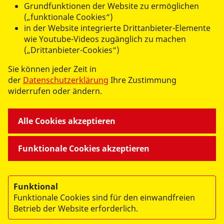
Grundfunktionen der Website zu ermöglichen
24
25
26
…
30
(„funktionale Cookies“)
in der Website integrierte Drittanbieter-Elemente
wie Youtube-Videos zugänglich zu machen
(„Drittanbieter-Cookies“)
Sie können jeder Zeit in
UNSERE ANGEBOTE
der
Datenschutzerklärung
Ihre Zustimmung
widerrufen oder ändern.
ASB MITTEN DRIN
Alle Cookies akzeptieren
WIR ÜBER UNS
Funktionale Cookies akzeptieren
Funktional
Funktionale Cookies sind für den einwandfreien
Betrieb der Website erforderlich.
© 2026 ASB Landesverband Sachsen e.V.