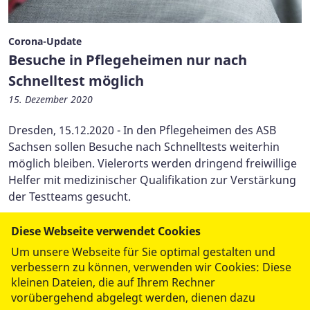
Corona-Update
Besuche in Pflegeheimen nur nach
Schnelltest möglich
15. Dezember 2020
Dresden, 15.12.2020 - In den Pflegeheimen des ASB
Sachsen sollen Besuche nach Schnelltests weiterhin
möglich bleiben. Vielerorts werden dringend freiwillige
Helfer mit medizinischer Qualifikation zur Verstärkung
der Testteams gesucht.
Diese Webseite verwendet Cookies
Mehr lesen
Um unsere Webseite für Sie optimal gestalten und
verbessern zu können, verwenden wir Cookies: Diese
kleinen Dateien, die auf Ihrem Rechner
(aktue
1
…
20
21
22
23
vorübergehend abgelegt werden, dienen dazu